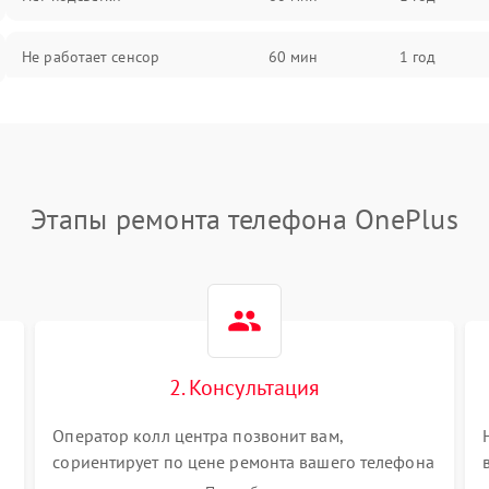
Не работает сенсор
60 мин
1 год
Мерцает изображение
60 мин
1 год
Не работает 3D Touch
60 мин
1 год
Этапы ремонта телефона OnePlus
Не работает Face ID
60 мин
1 год
2. Консультация
Оператор колл центра позвонит вам,
сориентирует по цене ремонта вашего телефона
а также ответит на все ваши вопросы.