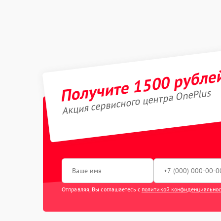
Получите 1500 рубле
Акция сервисного центра OnePlus
Отправляя, Вы соглашаетесь с
политикой конфиденциально