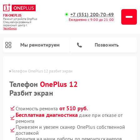
+7 (351) 200-70-49
FIX-ONEPLUS
Ремонт устройств OnePlus
Ежедневно с 9:00 до 21:00
Специализированный
cервисный центр г.
Челябинск
Мы ремонтируем
Позвонить
инске
Телефон OnePlus 12 разбит экран
Телефон
OnePlus 12
Разбит экран
от 510 руб.
Стоимость ремонта
Бесплатная диагностика
даже при отказе от
ремонта
Привезем и увезем сканер OnePlus собственной
доставкой
Гарантия на наши работы по ремонту сканеров