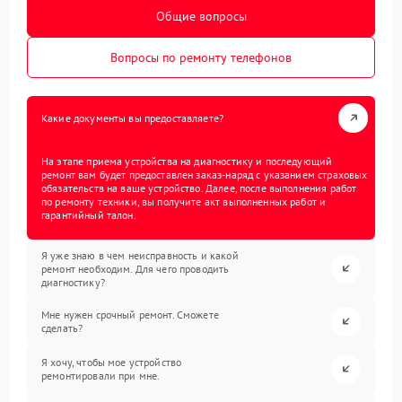
Общие вопросы
Вопросы по ремонту телефонов
Какие документы вы предоставляете?
На этапе приема устройства на диагностику и последующий
ремонт вам будет предоставлен заказ-наряд с указанием страховых
обязательств на ваше устройство. Далее, после выполнения работ
по ремонту техники, вы получите акт выполненных работ и
гарантийный талон.
Я уже знаю в чем неисправность и какой
ремонт необходим. Для чего проводить
диагностику?
Мне нужен срочный ремонт. Сможете
сделать?
Я хочу, чтобы мое устройство
ремонтировали при мне.