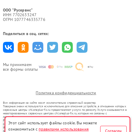
ООО "Русервис"
ИНН 7702633247
ОГРН 1077746335776
Поделиться в соц. сетях:
Мы принимаем
все формы оплаты
Политика конфиденциальности
Вся информация на сайте носит исключительно справочный характер.
Товарные знаки используются исключительно для описания устройств, в отношении которых
сервисные центры chl.oneplus-fix.ru предоставляют услуги по ремонту. Услуги оказываются в
неавторизованных сервисных центрах chl.oneplus-fix.ru, которые не связаны с
правообладателями товарных знаков или их официальными представителями.
Ремонт осуществляется для устройств, уже введенных в гражданский оборот в соответствии
Этот сайт использует файлы cookie. Вы можете
со статьей 1487 ГК РФ.
Использование товарных знаков не преследует цели индивидуализации услуг или введения
ознакомиться с
правилами использования
Согласен
потребителей в заблуждение, а служит для информирования о предоставляемых услугах по