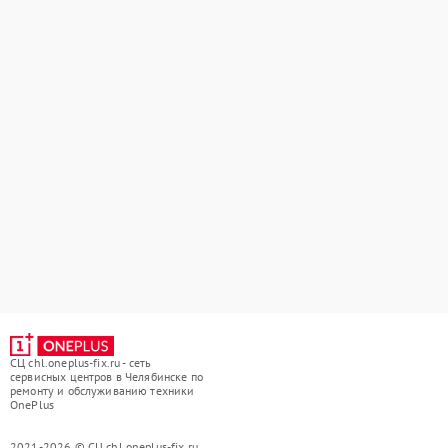
СЦ chl.oneplus-fix.ru - сеть
сервисных центров в Челябинске по
ремонту и обслуживанию техники
OnePlus
2021-2026 © СЦ chl.oneplus-fix.ru