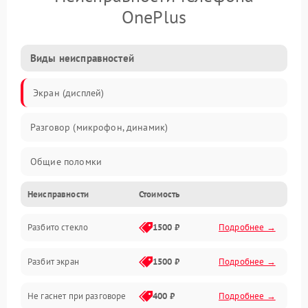
OnePlus
Виды неисправностей
Экран (дисплей)
Разговор (микрофон, динамик)
Общие поломки
Неисправности
Стоимость
Проблемы связи
Разбито стекло
1500 ₽
Подробнее →
Камеры
Разбит экран
1500 ₽
Подробнее →
Проблемы с дисплеем и сенсором
Не гаснет при разговоре
400 ₽
Подробнее →
Зарядка