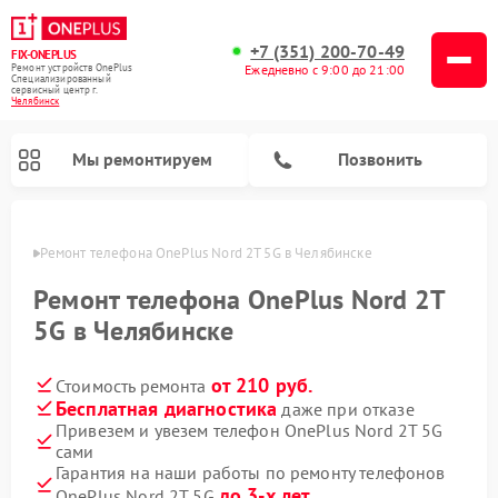
+7 (351) 200-70-49
FIX-ONEPLUS
Ремонт устройств OnePlus
Ежедневно с 9:00 до 21:00
Специализированный
cервисный центр г.
Челябинск
Мы ремонтируем
Позвонить
инске
Ремонт телефона OnePlus Nord 2T 5G в Челябинске
Ремонт телефона OnePlus Nord 2T
5G в Челябинске
от 210 руб.
Стоимость ремонта
Бесплатная диагностика
даже при отказе
Привезем и увезем телефон OnePlus Nord 2T 5G
сами
Гарантия на наши работы по ремонту телефонов
до 3-х лет
OnePlus Nord 2T 5G