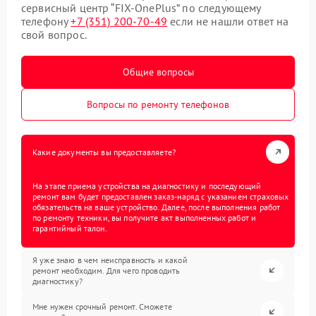
сервисный центр “FIX-OnePlus” по следующему
телефону
+7 (351) 200-70-49
если не нашли ответ на
свой вопрос.
Общие вопросы
Вопросы по ремонту телефонов
Какие документы вы предоставляете?
На этапе приема устройства на диагностику и последующий
ремонт вам будет предоставлен заказ-наряд с указанием страховых
обязательств на ваше устройство. Далее, после выполнения работ
по ремонту техники, вы получите акт выполненных работ и
гарантийный талон.
Я уже знаю в чем неисправность и какой
ремонт необходим. Для чего проводить
диагностику?
Мне нужен срочный ремонт. Сможете