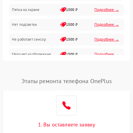
Пятна на экране
1500 ₽
Подробнее →
Проблемы с питанием, зарядкой и аккумулятором
Нет подсветки
1500 ₽
Подробнее →
Проблемы с работой системы, корпусом и другие
Не работает сенсор
1500 ₽
Подробнее →
Мерцает изображение
1500 ₽
Подробнее →
Не работает 3D Touch
2400 ₽
Подробнее →
Этапы ремонта телефона OnePlus
Не работает Face ID
4000 ₽
Подробнее →
1. Вы оставляете заявку