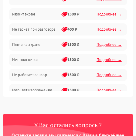
Камеры
Разбит экран
1500 ₽
Подробнее →
Проблемы с дисплеем и сенсором
Не гаснет при разговоре
400 ₽
Подробнее →
Зарядка
Пятна на экране
1500 ₽
Подробнее →
Проблемы с питанием, зарядкой и аккумулятором
Нет подсветки
1500 ₽
Подробнее →
Проблемы с работой системы, корпусом и другие
Не работает сенсор
1500 ₽
Подробнее →
Мерцает изображение
1500 ₽
Подробнее →
Не работает 3D Touch
2400 ₽
Подробнее →
Не работает Face ID
4000 ₽
Подробнее →
У Вас остались вопросы?
Оставьте заявку, мы свяжемся с Вами в ближайшее