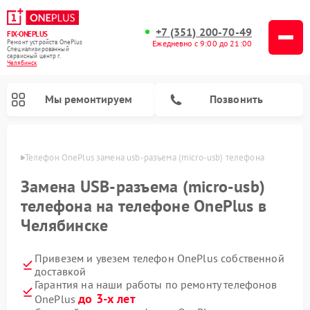
+7 (351) 200-70-49
FIX-ONEPLUS
Ремонт устройств OnePlus
Ежедневно с 9:00 до 21:00
Специализированный
cервисный центр г.
Челябинск
Мы ремонтируем
Позвонить
инске
Телефон OnePlus замена usb-разъема (micro-usb) телефона
Замена USB-разъема (micro-usb)
телефона на телефоне OnePlus в
Челябинске
Привезем и увезем телефон OnePlus собственной
доставкой
Гарантия на наши работы по ремонту телефонов
до 3-х лет
OnePlus